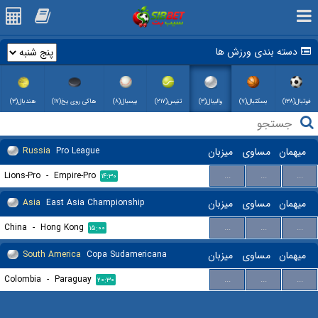
دسته بندی ورزش ها
فوتبال(۱۳۸)
بسکتبال(۷)
والیبال(۳)
تنیس(۲۱۷)
بیسبال(۸)
هاکی روی یخ(۱۷)
هندبال(۳)
میهمان
مساوی
میزبان
Pro League
Russia
Lions-Pro
-
Empire-Pro
...
...
...
۱۴:۳۰
میهمان
مساوی
میزبان
East Asia Championship
Asia
China
-
Hong Kong
...
...
...
۱۵:۰۰
میهمان
مساوی
میزبان
Copa Sudamericana
South America
Colombia
-
Paraguay
...
...
...
۲۰:۳۰