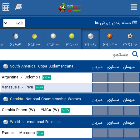
دسته بندی ورزش ها
فوتبال(۲۸۶)
بسکتبال(۲۰)
والیبال(۶)
تنیس(۴۲)
بیسبال(۵)
هندبال(۱۲)
فلوربال(۲)
فوت
میهمان
مساوی
میزبان
Copa Sudamericana
South America
Argentina
-
Colombia
...
...
...
۲۳:۰۰
Venezuela
-
Peru
...
...
...
۲۰:۳۰
میهمان
مساوی
میزبان
National Championship Women
Gambia
Gambia Prison (W)
-
YMCA (W)
...
...
...
۲۰:۳۰
میهمان
مساوی
میزبان
International Friendlies
World
France
-
Morocco
...
...
...
۲۱:۰۰