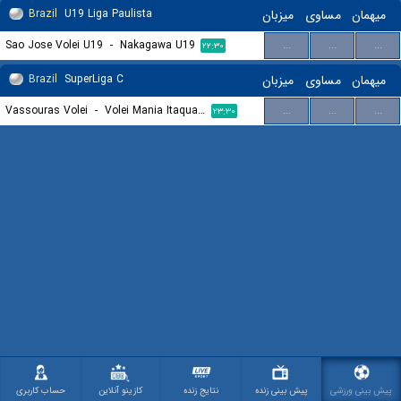
میهمان
مساوی
میزبان
U19 Liga Paulista
Brazil
Sao Jose Volei U19
-
Nakagawa U19
...
...
...
۲۲:۳۰
میهمان
مساوی
میزبان
SuperLiga C
Brazil
Vassouras Volei
-
Volei Mania Itaqua SP
...
...
...
۲۳:۳۰
پیش بینی ورزشی
پیش بینی زنده
نتایج زنده
کازینو آنلاین
حساب کاربری