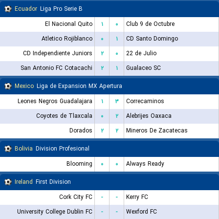
Ecuador
Liga Pro Serie B
El Nacional Quito
۱
۰
Club 9 de Octubre
Atletico Rojiblanco
۰
۱
CD Santo Domingo
CD Independiente Juniors
۲
۰
22 de Julio
San Antonio FC Cotacachi
۲
۱
Gualaceo SC
Mexico
Liga de Expansion MX Apertura
Leones Negros Guadalajara
۱
۳
Correcaminos
Coyotes de Tlaxcala
۰
۲
Alebrijes Oaxaca
Dorados
۲
۲
Mineros De Zacatecas
Bolivia
Division Profesional
Blooming
۰
۰
Always Ready
Ireland
First Division
Cork City FC
-
-
Kerry FC
University College Dublin FC
-
-
Wexford FC