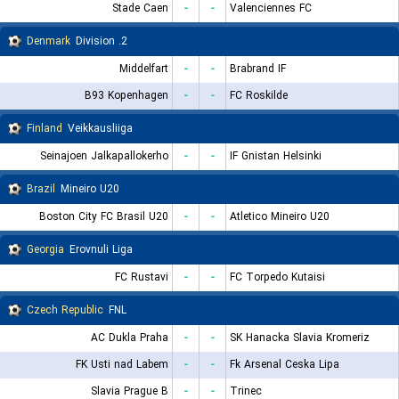
Stade Caen
-
-
Valenciennes FC
Denmark
2. Division
Middelfart
-
-
Brabrand IF
B93 Kopenhagen
-
-
FC Roskilde
Finland
Veikkausliiga
Seinajoen Jalkapallokerho
-
-
IF Gnistan Helsinki
Brazil
Mineiro U20
Boston City FC Brasil U20
-
-
Atletico Mineiro U20
Georgia
Erovnuli Liga
FC Rustavi
-
-
FC Torpedo Kutaisi
Czech Republic
FNL
AC Dukla Praha
-
-
SK Hanacka Slavia Kromeriz
FK Usti nad Labem
-
-
Fk Arsenal Ceska Lipa
Slavia Prague B
-
-
Trinec