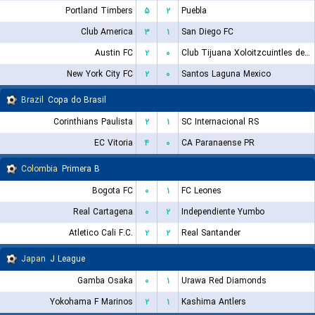
Portland Timbers
۵
۲
Puebla
Club America
۳
۱
San Diego FC
Austin FC
۲
۰
Club Tijuana Xoloitzcuintles de Caliente
New York City FC
۲
۰
Santos Laguna Mexico
Brazil
Copa do Brasil
Corinthians Paulista
۲
۱
SC Internacional RS
EC Vitoria
۴
۰
CA Paranaense PR
Colombia
Primera B
Bogota FC
۰
۱
FC Leones
Real Cartagena
۰
۲
Independiente Yumbo
Atletico Cali F.C.
۲
۲
Real Santander
Japan
J League
Gamba Osaka
۰
۱
Urawa Red Diamonds
Yokohama F Marinos
۲
۱
Kashima Antlers