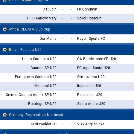
Czech Republic
4. Liga
FC Hlucin
-
-
FK Bohumin
1. FC Karlovy Vary
-
-
Sokol Hostoun
Africa
CECAFA Club Cup
Gor Mahia
-
-
Rayon Sports FC
Brazil
Paulista U20
Uniao Sao Joao U20
-
-
CA Bandeirante SP U20
Guarani SP U20
-
-
EC Agua Santa U20
Portuguesa Santista U20
-
-
Sertaozinho U20
Mirassol U20
-
-
Itapirense U20
Gremio Osasco Audax SP U20
-
-
Referencia U20
Botafogo SP U20
-
-
Santo Andre U20
Germany
Regionalliga Northeast
Greifswalder FC
-
-
VSG Altglienicke