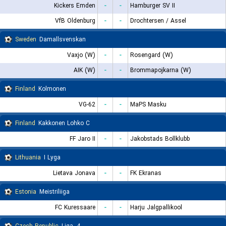
Kickers Emden
-
-
Hamburger SV II
VfB Oldenburg
-
-
Drochtersen / Assel
Sweden
Damallsvenskan
Vaxjo (W)
-
-
Rosengard (W)
AIK (W)
-
-
Brommapojkarna (W)
Finland
Kolmonen
VG-62
-
-
MaPS Masku
Finland
Kakkonen Lohko C
FF Jaro II
-
-
Jakobstads Bollklubb
Lithuania
I Lyga
Lietava Jonava
-
-
FK Ekranas
Estonia
Meistriliiga
FC Kuressaare
-
-
Harju Jalgpallikool