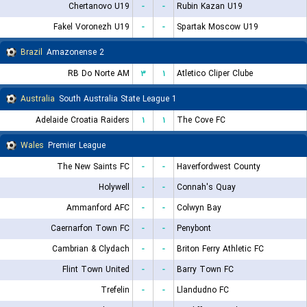
Chertanovo U19
-
-
Rubin Kazan U19
Fakel Voronezh U19
-
-
Spartak Moscow U19
Brazil
Amazonense 2
RB Do Norte AM
۳
۱
Atletico Cliper Clube
Australia
South Australia State League 1
Adelaide Croatia Raiders
۱
۱
The Cove FC
Wales
Premier League
The New Saints FC
-
-
Haverfordwest County
Holywell
-
-
Connah's Quay
Ammanford AFC
-
-
Colwyn Bay
Caernarfon Town FC
-
-
Penybont
Cambrian & Clydach
-
-
Briton Ferry Athletic FC
Flint Town United
-
-
Barry Town FC
Trefelin
-
-
Llandudno FC