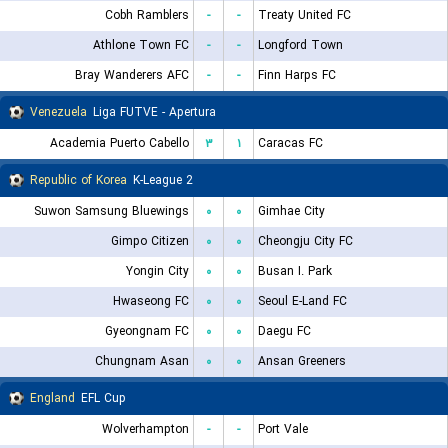
Cobh Ramblers
-
-
Treaty United FC
Athlone Town FC
-
-
Longford Town
Bray Wanderers AFC
-
-
Finn Harps FC
Venezuela
Liga FUTVE - Apertura
Academia Puerto Cabello
۳
۱
Caracas FC
Republic of Korea
K-League 2
Suwon Samsung Bluewings
۰
۰
Gimhae City
Gimpo Citizen
۰
۰
Cheongju City FC
Yongin City
۰
۰
Busan I. Park
Hwaseong FC
۰
۰
Seoul E-Land FC
Gyeongnam FC
۰
۰
Daegu FC
Chungnam Asan
۰
۰
Ansan Greeners
England
EFL Cup
Wolverhampton
-
-
Port Vale