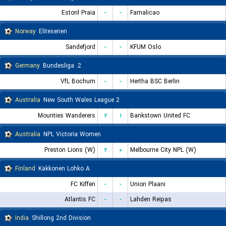
Estoril Praia
-
-
Famalicao
Norway
Eliteserien
Sandefjord
-
-
KFUM Oslo
Germany
2. Bundesliga
VfL Bochum
-
-
Hertha BSC Berlin
Australia
New South Wales League 2
Mounties Wanderers
۲
۱
Bankstown United FC
Australia
NPL Victoria Women
Preston Lions (W)
۲
۰
Melbourne City NPL (W)
Finland
Kakkonen Lohko A
FC Kiffen
-
-
Union Plaani
Atlantis FC
-
-
Lahden Reipas
India
Shillong 2nd Division