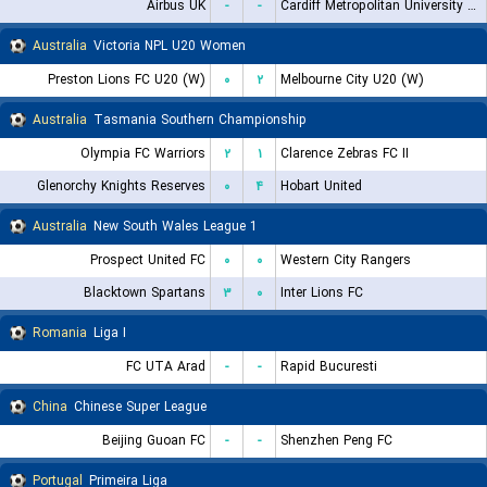
Airbus UK
-
-
Cardiff Metropolitan University F.C.
Australia
Victoria NPL U20 Women
Preston Lions FC U20 (W)
۰
۲
Melbourne City U20 (W)
Australia
Tasmania Southern Championship
Olympia FC Warriors
۲
۱
Clarence Zebras FC II
Glenorchy Knights Reserves
۰
۴
Hobart United
Australia
New South Wales League 1
Prospect United FC
۰
۰
Western City Rangers
Blacktown Spartans
۳
۰
Inter Lions FC
Romania
Liga I
FC UTA Arad
-
-
Rapid Bucuresti
China
Chinese Super League
Beijing Guoan FC
-
-
Shenzhen Peng FC
Portugal
Primeira Liga