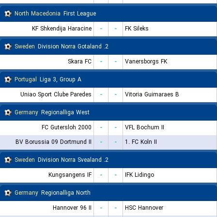
North Macedonia
First League
KF Shkendija Haracine
-
-
FK Sileks
Sweden
2. Division Norra Gotaland
Skara FC
-
-
Vanersborgs FK
Portugal
Liga 3, Group A
Uniao Sport Clube Paredes
-
-
Vitoria Guimaraes B
Germany
Regionalliga West
FC Gutersloh 2000
-
-
VFL Bochum II
BV Borussia 09 Dortmund II
-
-
1. FC Koln II
Sweden
2. Division Norra Svealand
Kungsangens IF
-
-
IFK Lidingo
Germany
Regionalliga North
Hannover 96 II
-
-
HSC Hannover