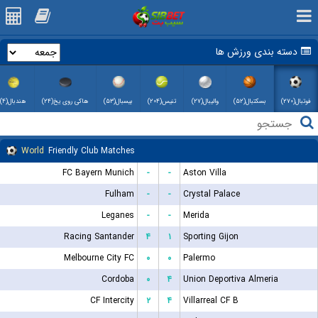
دسته بندی ورزش ها
فوتبال(۲۷۰)
بسکتبال(۵۲)
والیبال(۲۷)
تنیس(۲۰۴)
بیسبال(۵۳)
هاکی روی یخ(۲۴)
هندبال(۴)
World
Friendly Club Matches
FC Bayern Munich
-
-
Aston Villa
Fulham
-
-
Crystal Palace
Leganes
-
-
Merida
Racing Santander
۴
۱
Sporting Gijon
Melbourne City FC
۰
۰
Palermo
Cordoba
۰
۴
Union Deportiva Almeria
CF Intercity
۲
۴
Villarreal CF B