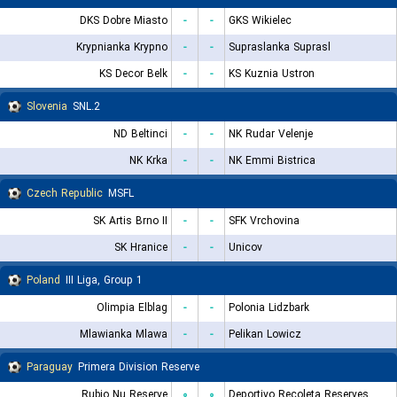
DKS Dobre Miasto
-
-
GKS Wikielec
Krypnianka Krypno
-
-
Supraslanka Suprasl
KS Decor Belk
-
-
KS Kuznia Ustron
Slovenia
2.SNL
ND Beltinci
-
-
NK Rudar Velenje
NK Krka
-
-
NK Emmi Bistrica
Czech Republic
MSFL
SK Artis Brno II
-
-
SFK Vrchovina
SK Hranice
-
-
Unicov
Poland
III Liga, Group 1
Olimpia Elblag
-
-
Polonia Lidzbark
Mlawianka Mlawa
-
-
Pelikan Lowicz
Paraguay
Primera Division Reserve
Rubio Nu Reserve
۰
۰
Deportivo Recoleta Reserves