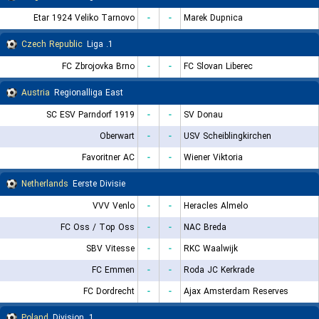
Etar 1924 Veliko Tarnovo
-
-
Marek Dupnica
Czech Republic
1. Liga
FC Zbrojovka Brno
-
-
FC Slovan Liberec
Austria
Regionalliga East
SC ESV Parndorf 1919
-
-
SV Donau
Oberwart
-
-
USV Scheiblingkirchen
Favoritner AC
-
-
Wiener Viktoria
Netherlands
Eerste Divisie
VVV Venlo
-
-
Heracles Almelo
FC Oss / Top Oss
-
-
NAC Breda
SBV Vitesse
-
-
RKC Waalwijk
FC Emmen
-
-
Roda JC Kerkrade
FC Dordrecht
-
-
Ajax Amsterdam Reserves
Poland
1. Division