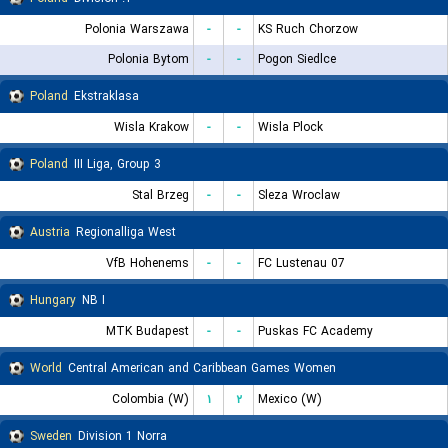
Polonia Warszawa
-
-
KS Ruch Chorzow
Polonia Bytom
-
-
Pogon Siedlce
Poland
Ekstraklasa
Wisla Krakow
-
-
Wisla Plock
Poland
III Liga, Group 3
Stal Brzeg
-
-
Sleza Wroclaw
Austria
Regionalliga West
VfB Hohenems
-
-
FC Lustenau 07
Hungary
NB I
MTK Budapest
-
-
Puskas FC Academy
World
Central American and Caribbean Games Women
Colombia (W)
۱
۲
Mexico (W)
Sweden
Division 1 Norra