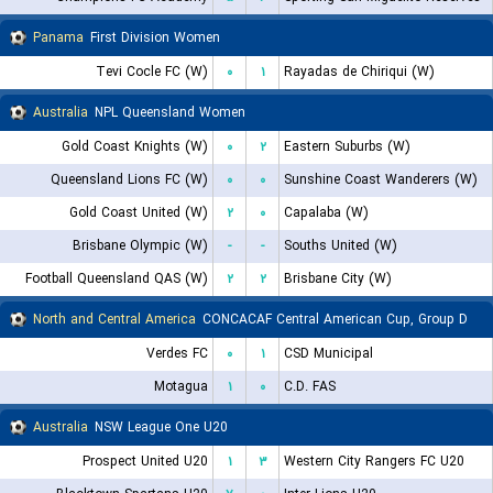
Panama
First Division Women
Tevi Cocle FC (W)
۰
۱
Rayadas de Chiriqui (W)
Australia
NPL Queensland Women
Gold Coast Knights (W)
۰
۲
Eastern Suburbs (W)
Queensland Lions FC (W)
۰
۰
Sunshine Coast Wanderers (W)
Gold Coast United (W)
۲
۰
Capalaba (W)
Brisbane Olympic (W)
-
-
Souths United (W)
Football Queensland QAS (W)
۲
۲
Brisbane City (W)
North and Central America
CONCACAF Central American Cup, Group D
Verdes FC
۰
۱
CSD Municipal
Motagua
۱
۰
C.D. FAS
Australia
NSW League One U20
Prospect United U20
۱
۳
Western City Rangers FC U20