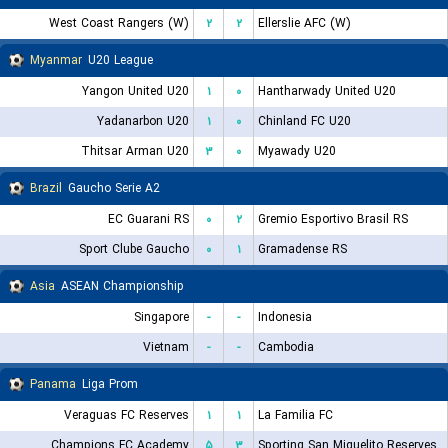
West Coast Rangers (W)
۲
۲
Ellerslie AFC (W)
Myanmar
U20 League
Yangon United U20
۱
۰
Hantharwady United U20
Yadanarbon U20
۱
۰
Chinland FC U20
Thitsar Arman U20
۳
۰
Myawady U20
Brazil
Gaucho Serie A2
EC Guarani RS
۰
۲
Gremio Esportivo Brasil RS
Sport Clube Gaucho
۰
۱
Gramadense RS
Asia
ASEAN Championship
Singapore
-
-
Indonesia
Vietnam
-
-
Cambodia
Panama
Liga Prom
Veraguas FC Reserves
۱
۱
La Familia FC
Champions FC Academy
۵
۳
Sporting San Miguelito Reserves