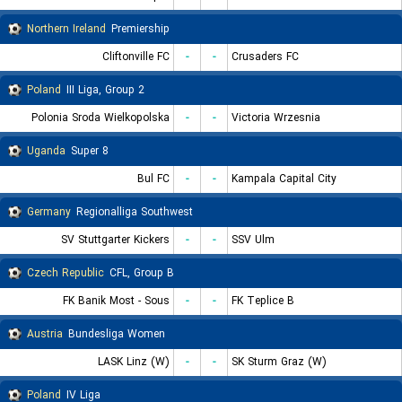
Northern Ireland
Premiership
Cliftonville FC
-
-
Crusaders FC
Poland
III Liga, Group 2
Polonia Sroda Wielkopolska
-
-
Victoria Wrzesnia
Uganda
Super 8
Bul FC
-
-
Kampala Capital City
Germany
Regionalliga Southwest
SV Stuttgarter Kickers
-
-
SSV Ulm
Czech Republic
CFL, Group B
FK Banik Most - Sous
-
-
FK Teplice B
Austria
Bundesliga Women
LASK Linz (W)
-
-
SK Sturm Graz (W)
Poland
IV Liga