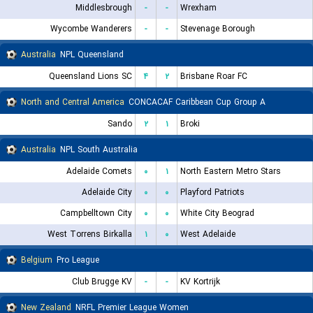
Middlesbrough
-
-
Wrexham
Wycombe Wanderers
-
-
Stevenage Borough
Australia
NPL Queensland
Queensland Lions SC
۴
۲
Brisbane Roar FC
North and Central America
CONCACAF Caribbean Cup Group A
Sando
۲
۱
Broki
Australia
NPL South Australia
Adelaide Comets
۰
۱
North Eastern Metro Stars
Adelaide City
۰
۰
Playford Patriots
Campbelltown City
۰
۰
White City Beograd
West Torrens Birkalla
۱
۰
West Adelaide
Belgium
Pro League
Club Brugge KV
-
-
KV Kortrijk
New Zealand
NRFL Premier League Women