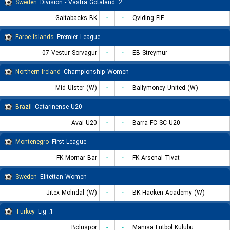
Sweden
2. Division - Vastra Gotaland
Galtabacks BK
-
-
Qviding FIF
Faroe Islands
Premier League
07 Vestur Sorvagur
-
-
EB Streymur
Northern Ireland
Championship Women
Mid Ulster (W)
-
-
Ballymoney United (W)
Brazil
Catarinense U20
Avai U20
-
-
Barra FC SC U20
Montenegro
First League
FK Mornar Bar
-
-
FK Arsenal Tivat
Sweden
Elitettan Women
Jitex Molndal (W)
-
-
BK Hacken Academy (W)
Turkey
1. Lig
Boluspor
-
-
Manisa Futbol Kulubu