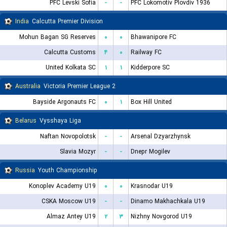
PFC Levski Sofia
-
-
PFC Lokomotiv Plovdiv 1936
India
Calcutta Premier Division
Mohun Bagan SG Reserves
۰
۰
Bhawanipore FC
Calcutta Customs
۴
۰
Railway FC
United Kolkata SC
۱
۱
Kidderpore SC
Australia
Victoria Premier League 2
Bayside Argonauts FC
۰
۱
Box Hill United
Belarus
Vysshaya Liga
Naftan Novopolotsk
-
-
Arsenal Dzyarzhynsk
Slavia Mozyr
-
-
Dnepr Mogilev
Russia
Youth Championship
Konoplev Academy U19
۰
۰
Krasnodar U19
CSKA Moscow U19
-
-
Dinamo Makhachkala U19
Almaz Antey U19
۲
۳
Nizhny Novgorod U19