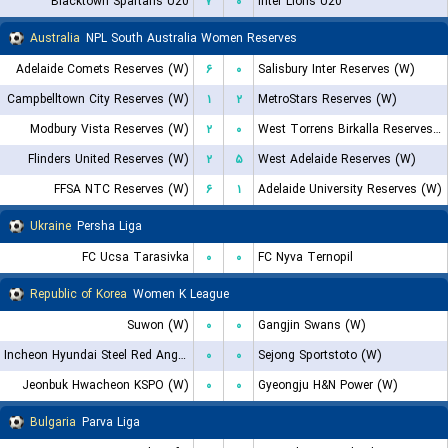
Blacktown Spartans U20
۷
۰
Inter Lions U20
Australia
NPL South Australia Women Reserves
Adelaide Comets Reserves (W)
۶
۰
Salisbury Inter Reserves (W)
Campbelltown City Reserves (W)
۱
۲
MetroStars Reserves (W)
Modbury Vista Reserves (W)
۲
۰
West Torrens Birkalla Reserves (W)
Flinders United Reserves (W)
۲
۵
West Adelaide Reserves (W)
FFSA NTC Reserves (W)
۶
۱
Adelaide University Reserves (W)
Ukraine
Persha Liga
FC Ucsa Tarasivka
۰
۰
FC Nyva Ternopil
Republic of Korea
Women K League
Suwon (W)
۰
۰
Gangjin Swans (W)
Incheon Hyundai Steel Red Angels (W)
۰
۰
Sejong Sportstoto (W)
Jeonbuk Hwacheon KSPO (W)
۰
۰
Gyeongju H&N Power (W)
Bulgaria
Parva Liga