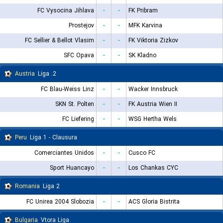
FC Vysocina Jihlava
-
-
FK Pribram
Prostejov
-
-
MFK Karvina
FC Sellier & Bellot Vlasim
-
-
FK Viktoria Zizkov
SFC Opava
-
-
SK Kladno
Austria
2. Liga
FC Blau-Weiss Linz
-
-
Wacker Innsbruck
SKN St. Polten
-
-
FK Austria Wien II
FC Liefering
-
-
WSG Hertha Wels
Peru
Liga 1 - Clausura
Comerciantes Unidos
-
-
Cusco FC
Sport Huancayo
-
-
Los Chankas CYC
Romania
Liga 2
FC Unirea 2004 Slobozia
-
-
ACS Gloria Bistrita
Bulgaria
Vtora Liga