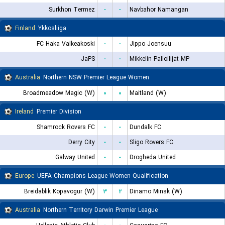
Surkhon Termez
-
-
Navbahor Namangan
Finland
Ykkosliiga
FC Haka Valkeakoski
-
-
Jippo Joensuu
JaPS
-
-
Mikkelin Palloilijat MP
Australia
Northern NSW Premier League Women
Broadmeadow Magic (W)
۰
۰
Maitland (W)
Ireland
Premier Division
Shamrock Rovers FC
-
-
Dundalk FC
Derry City
-
-
Sligo Rovers FC
Galway United
-
-
Drogheda United
Europe
UEFA Champions League Women Qualification
Breidablik Kopavogur (W)
۳
۲
Dinamo Minsk (W)
Australia
Northern Territory Darwin Premier League