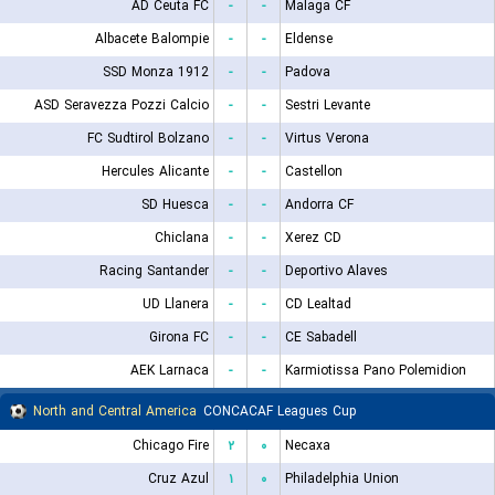
AD Ceuta FC
-
-
Malaga CF
Albacete Balompie
-
-
Eldense
SSD Monza 1912
-
-
Padova
ASD Seravezza Pozzi Calcio
-
-
Sestri Levante
FC Sudtirol Bolzano
-
-
Virtus Verona
Hercules Alicante
-
-
Castellon
SD Huesca
-
-
Andorra CF
Chiclana
-
-
Xerez CD
Racing Santander
-
-
Deportivo Alaves
UD Llanera
-
-
CD Lealtad
Girona FC
-
-
CE Sabadell
AEK Larnaca
-
-
Karmiotissa Pano Polemidion
North and Central America
CONCACAF Leagues Cup
Chicago Fire
۲
۰
Necaxa
Cruz Azul
۱
۰
Philadelphia Union