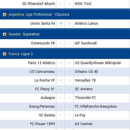
SC Rheindorf Altach
-
-
WSG Tirol
Argentina
Liga Profesional - Clausura
Union Santa Fe
۲
۱
Atletico Lanus
Sweden
Superettan
Ostersunds FK
-
-
GIF Sundsvall
France
Ligue 3
Paris 13 Atletico
-
-
US Quevilly-Rouen Métropole
US Concarneau
-
-
Orleans US 45
La Roche VF
-
-
Versailles 78
FC Fleury 91
-
-
SC Amiens
Aubagne
-
-
Thionville FC
Bourg-Peronnas
-
-
FC Villefranche Beaujolais
SC Bastia
-
-
Le Puy
FC Rouen 1899
-
-
AS Cannes