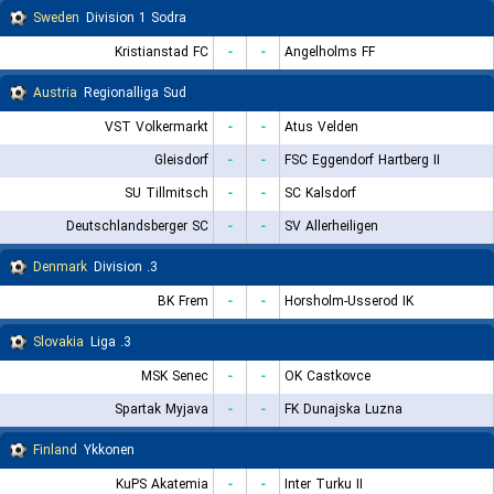
Sweden
Division 1 Sodra
Kristianstad FC
-
-
Angelholms FF
Austria
Regionalliga Sud
VST Volkermarkt
-
-
Atus Velden
Gleisdorf
-
-
FSC Eggendorf Hartberg II
SU Tillmitsch
-
-
SC Kalsdorf
Deutschlandsberger SC
-
-
SV Allerheiligen
Denmark
3. Division
BK Frem
-
-
Horsholm-Usserod IK
Slovakia
3. Liga
MSK Senec
-
-
OK Castkovce
Spartak Myjava
-
-
FK Dunajska Luzna
Finland
Ykkonen
KuPS Akatemia
-
-
Inter Turku II