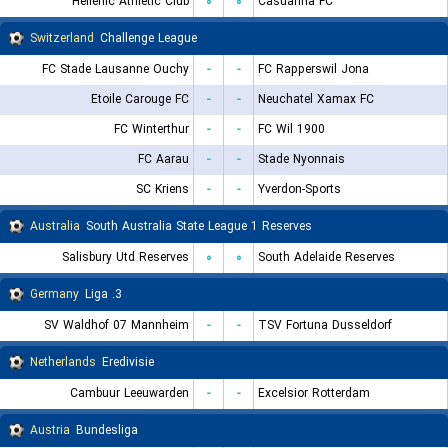
Hellenic Athletic Club
۰
۰
Casuarina FC
Switzerland
Challenge League
FC Stade Lausanne Ouchy
-
-
FC Rapperswil Jona
Etoile Carouge FC
-
-
Neuchatel Xamax FC
FC Winterthur
-
-
FC Wil 1900
FC Aarau
-
-
Stade Nyonnais
SC Kriens
-
-
Yverdon-Sports
Australia
South Australia State League 1 Reserves
Salisbury Utd Reserves
۰
۰
South Adelaide Reserves
Germany
3. Liga
SV Waldhof 07 Mannheim
-
-
TSV Fortuna Dusseldorf
Netherlands
Eredivisie
Cambuur Leeuwarden
-
-
Excelsior Rotterdam
Austria
Bundesliga