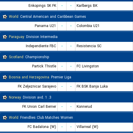
Enkopings SK FK
-
-
Karlbergs BK
World
Central American and Caribbean Games
Panama U21
-
-
Colombia U21
Paraguay
Division Intermedia
Independiente FBC
-
-
Resistencia SC
Scotland
Championship
Partick Thistle
-
-
FC Livingston
Bosnia and Herzegovina
Premier Liga
FK Zeljeznicar Sarajevo
-
-
FK BSK Banja Luka
Norway
3. Division avd. 1
FK Union Carl Berner
-
-
Konnerud
World
Friendlies Club Matches Women
FC Badalona (W)
-
-
Villarreal (W)