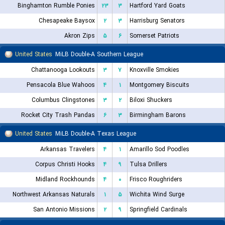
Binghamton Rumble Ponies
۲۳
۳
Hartford Yard Goats
Chesapeake Baysox
۲
۳
Harrisburg Senators
Akron Zips
۵
۶
Somerset Patriots
United States
MiLB Double-A Southern League
Chattanooga Lookouts
۳
۷
Knoxville Smokies
Pensacola Blue Wahoos
۴
۱
Montgomery Biscuits
Columbus Clingstones
۳
۲
Biloxi Shuckers
Rocket City Trash Pandas
۶
۳
Birmingham Barons
United States
MiLB Double-A Texas League
Arkansas Travelers
۴
۱
Amarillo Sod Poodles
Corpus Christi Hooks
۴
۹
Tulsa Drillers
Midland Rockhounds
۴
۰
Frisco Roughriders
Northwest Arkansas Naturals
۱
۵
Wichita Wind Surge
San Antonio Missions
۲
۹
Springfield Cardinals