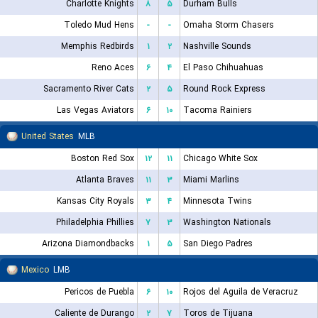
Charlotte Knights
۸
۵
Durham Bulls
Toledo Mud Hens
-
-
Omaha Storm Chasers
Memphis Redbirds
۱
۲
Nashville Sounds
Reno Aces
۶
۴
El Paso Chihuahuas
Sacramento River Cats
۲
۵
Round Rock Express
Las Vegas Aviators
۶
۱۰
Tacoma Rainiers
United States
MLB
Boston Red Sox
۱۲
۱۱
Chicago White Sox
Atlanta Braves
۱۱
۳
Miami Marlins
Kansas City Royals
۳
۴
Minnesota Twins
Philadelphia Phillies
۷
۳
Washington Nationals
Arizona Diamondbacks
۱
۵
San Diego Padres
Mexico
LMB
Pericos de Puebla
۶
۱۰
Rojos del Aguila de Veracruz
Caliente de Durango
۲
۷
Toros de Tijuana