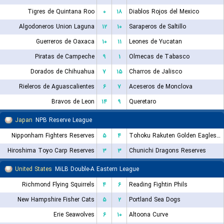
Tigres de Quintana Roo
۰
۱۸
Diablos Rojos del Mexico
Algodoneros Union Laguna
۱۲
۱۰
Saraperos de Saltillo
Guerreros de Oaxaca
۱۰
۱۱
Leones de Yucatan
Piratas de Campeche
۹
۱
Olmecas de Tabasco
Dorados de Chihuahua
۷
۱۵
Charros de Jalisco
Rieleros de Aguascalientes
۶
۷
Aceseros de Monclova
Bravos de Leon
۱۴
۹
Queretaro
Japan
NPB Reserve League
Nipponham Fighters Reserves
۵
۴
Tohoku Rakuten Golden Eagles Reserves
Hiroshima Toyo Carp Reserves
۳
۳
Chunichi Dragons Reserves
United States
MiLB Double-A Eastern League
Richmond Flying Squirrels
۴
۶
Reading Fightin Phils
New Hampshire Fisher Cats
۵
۲
Portland Sea Dogs
Erie Seawolves
۶
۱۰
Altoona Curve