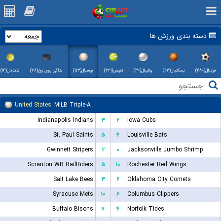
دسته بندی ورزش ها
فوتبال(۲۸۰)
بسکتبال(۶۲)
والیبال(۳۰)
تنیس(۲۲۱)
بیسبال(۵۳)
هاکی روی یخ(۲۸)
هندبال(۱۴)
United States
MiLB Triple-A
Indianapolis Indians
۳
۲
Iowa Cubs
St. Paul Saints
۵
۴
Louisville Bats
Gwinnett Stripers
۲
۰
Jacksonville Jumbo Shrimp
Scranton WB RailRiders
۵
۱۰
Rochester Red Wings
Salt Lake Bees
۳
۶
Oklahoma City Comets
Syracuse Mets
۱۰
۶
Columbus Clippers
Buffalo Bisons
۷
۴
Norfolk Tides