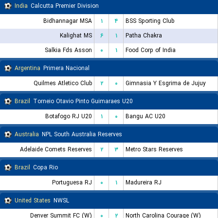
India
Calcutta Premier Division
Bidhannagar MSA
۱
۴
BSS Sporting Club
Kalighat MS
۶
۱
Patha Chakra
Salkia Fds Asson
۰
۱
Food Corp of India
Argentina
Primera Nacional
Quilmes Atletico Club
۲
۰
Gimnasia Y Esgrima de Jujuy
Brazil
Torneio Otavio Pinto Guimaraes U20
Botafogo RJ U20
۱
۰
Bangu AC U20
Australia
NPL South Australia Reserves
Adelaide Comets Reserves
۲
۳
Metro Stars Reserves
Brazil
Copa Rio
Portuguesa RJ
۰
۱
Madureira RJ
United States
NWSL
Denver Summit FC (W)
۰
۲
North Carolina Courage (W)