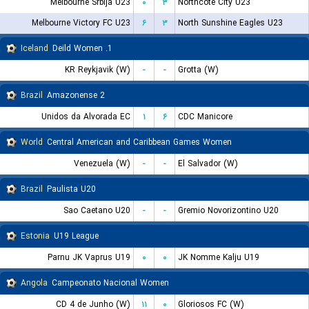
Melbourne Srbija U23
۰
۳
Northcote City U23
Melbourne Victory FC U23
۶
۳
North Sunshine Eagles U23
Iceland
1. Deild Women
KR Reykjavik (W)
-
-
Grotta (W)
Brazil
Amazonense 2
Unidos da Alvorada EC
۱
۶
CDC Manicore
World
Central American and Caribbean Games Women
Venezuela (W)
-
-
El Salvador (W)
Brazil
Paulista U20
Sao Caetano U20
-
-
Gremio Novorizontino U20
Estonia
U19 League
Parnu JK Vaprus U19
۰
۰
JK Nomme Kalju U19
Angola
Campeonato Nacional Women
CD 4 de Junho (W)
۱۱
۰
Gloriosos FC (W)