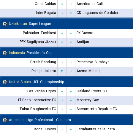
Once Caldas
۰
۱
America de Cali
Inter Bogota
۱
۰
CD Jaguares de Cordoba
Uzbekistan
Super League
Pakhtakor Tashkent
۰
۰
FK Buxoro
PFK Sogdiyona Jizzax
۰
۰
Andijan
Indonesia
President's Cup
Persib Bandung
۱
۱
Persebaya Surabaya
Persija Jakarta
۳
۱
Arema Malang
United States
USL Championship
Las Vegas Lights
۰
۰
Oakland Roots SC
El Paso Locomotive FC
۱
۰
Monterey Bay
Tulsa Roughnecks FC
۱
۰
Sacramento Republic FC
Argentina
Liga Profesional - Clausura
Boca Juniors
۱
۰
Estudiantes de la Plata