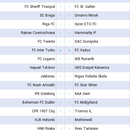
FC Sheriff Tiraspol
-
-
FC St. Gallen
SC Braga
-
-
Dinamo Minsk
Riga FC
-
-
Gyori ETO FC
Rakow Czestochowa
-
-
Hammarby IF
FC Twente
-
-
DAC Dunajska
FC Inter Turku
۰
۰
FC Vaduz
FC Lugano
-
-
NSI Runavík
Hapoel Tel-Aviv
-
-
GKS Dospel Katowice
Jablonec
-
-
Rigas Futbola Skola
FC Noah Artsakh
-
-
FC Sion Sitten
IFK Goteborg
-
-
KAA Gent
Bohemian FC Dublin
-
-
FC Midtjylland
CFR 1907 Cluj
-
-
Tromso IL
HJK Helsinki
-
-
Motherwell
HNK Rijeka
-
-
Ilves Tampere