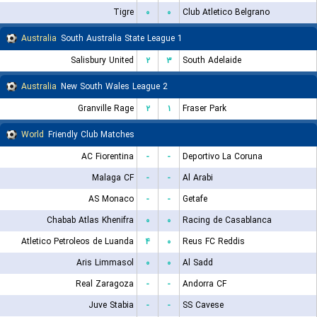
Tigre
۰
۰
Club Atletico Belgrano
Australia
South Australia State League 1
Salisbury United
۲
۳
South Adelaide
Australia
New South Wales League 2
Granville Rage
۲
۱
Fraser Park
World
Friendly Club Matches
AC Fiorentina
-
-
Deportivo La Coruna
Malaga CF
-
-
Al Arabi
AS Monaco
-
-
Getafe
Chabab Atlas Khenifra
۰
۰
Racing de Casablanca
Atletico Petroleos de Luanda
۴
۰
Reus FC Reddis
Aris Limmasol
۰
۰
Al Sadd
Real Zaragoza
-
-
Andorra CF
Juve Stabia
-
-
SS Cavese