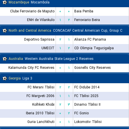
Mozambique
Mocambola
Clube Ferroviario de Maputo
۰
۰
Baia Pemba
ENH de Vilankulo
۱
۲
Ferroviario Beira
North and Central America
CONCACAF Central American Cup, Group C
Deportivo Saprissa
۲
۱
Alianza FC Panama
UMECIT
۱
۲
CD Olimpia Tegucigalpa
Australia
Western Australia State League 2 Reserves
Kalamunda City FC Reserves
۰
۱
Gosnells City Reserves
Georgia
Liga 3
FC Merani Tbilisi
۲
۲
FC Didube 2014
FC Margveti 2006
۱
۱
FC Tbilisi 2025
Kolhketi Khobi
۲
۳
Dinamo Tbilisi II
Iberia 2010 Tbilisi
۰
۲
FC Gonio
Guria Lanchkhuti
۰
۱
Lokomotiv Tbilisi