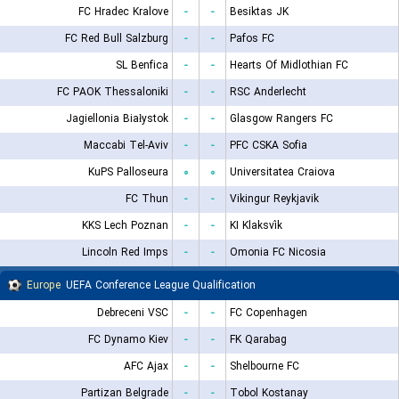
FC Hradec Kralove
-
-
Besiktas JK
FC Red Bull Salzburg
-
-
Pafos FC
SL Benfica
-
-
Hearts Of Midlothian FC
FC PAOK Thessaloniki
-
-
RSC Anderlecht
Jagiellonia Białystok
-
-
Glasgow Rangers FC
Maccabi Tel-Aviv
-
-
PFC CSKA Sofia
KuPS Palloseura
۰
۰
Universitatea Craiova
FC Thun
-
-
Vikingur Reykjavik
KKS Lech Poznan
-
-
KI Klaksvík
Lincoln Red Imps
-
-
Omonia FC Nicosia
Europe
UEFA Conference League Qualification
Debreceni VSC
-
-
FC Copenhagen
FC Dynamo Kiev
-
-
FK Qarabag
AFC Ajax
-
-
Shelbourne FC
Partizan Belgrade
-
-
Tobol Kostanay