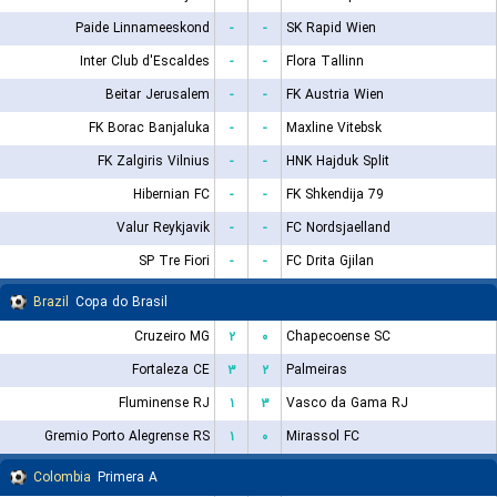
Paide Linnameeskond
-
-
SK Rapid Wien
Inter Club d'Escaldes
-
-
Flora Tallinn
Beitar Jerusalem
-
-
FK Austria Wien
FK Borac Banjaluka
-
-
Maxline Vitebsk
FK Zalgiris Vilnius
-
-
HNK Hajduk Split
Hibernian FC
-
-
FK Shkendija 79
Valur Reykjavik
-
-
FC Nordsjaelland
SP Tre Fiori
-
-
FC Drita Gjilan
Brazil
Copa do Brasil
Cruzeiro MG
۲
۰
Chapecoense SC
Fortaleza CE
۳
۲
Palmeiras
Fluminense RJ
۱
۳
Vasco da Gama RJ
Gremio Porto Alegrense RS
۱
۰
Mirassol FC
Colombia
Primera A