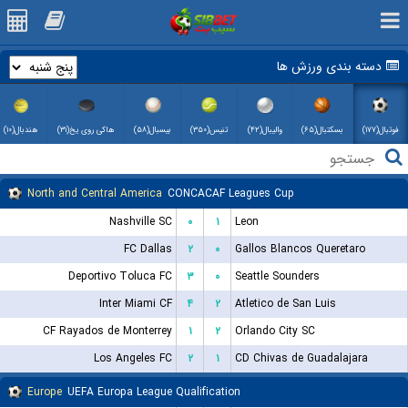
دسته بندی ورزش ها
فوتبال(۱۷۷)
بسکتبال(۶۵)
والیبال(۴۲)
تنیس(۳۵۰)
بیسبال(۵۸)
هاکی روی یخ(۳۱)
هندبال(۱۰)
North and Central America
CONCACAF Leagues Cup
Nashville SC
۰
۱
Leon
FC Dallas
۲
۰
Gallos Blancos Queretaro
Deportivo Toluca FC
۳
۰
Seattle Sounders
Inter Miami CF
۴
۲
Atletico de San Luis
CF Rayados de Monterrey
۱
۲
Orlando City SC
Los Angeles FC
۲
۱
CD Chivas de Guadalajara
Europe
UEFA Europa League Qualification