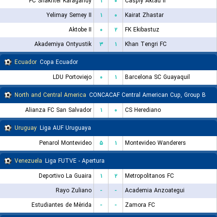
FC Shakhter Karagandy
۱
۰
Caspiy Aktau II
Yelimay Semey II
۱
۰
Kairat Zhastar
Aktobe II
۰
۲
FK Ekibastuz
Akademiya Ontyustik
۳
۱
Khan Tengri FC
Ecuador
Copa Ecuador
LDU Portoviejo
۰
۱
Barcelona SC Guayaquil
North and Central America
CONCACAF Central American Cup, Group B
Alianza FC San Salvador
۱
۰
CS Herediano
Uruguay
Liga AUF Uruguaya
Penarol Montevideo
۵
۱
Montevideo Wanderers
Venezuela
Liga FUTVE - Apertura
Deportivo La Guaira
۱
۲
Metropolitanos FC
Rayo Zuliano
-
-
Academia Anzoategui
Estudiantes de Mérida
-
-
Zamora FC