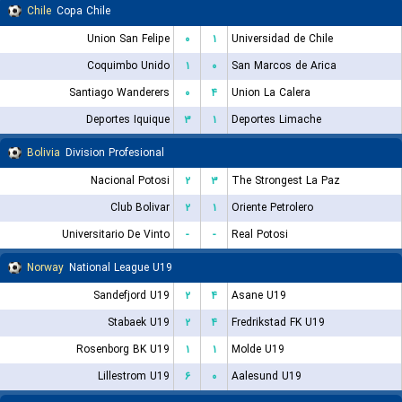
Chile
Copa Chile
Union San Felipe
۰
۱
Universidad de Chile
Coquimbo Unido
۱
۰
San Marcos de Arica
Santiago Wanderers
۰
۴
Union La Calera
Deportes Iquique
۳
۱
Deportes Limache
Bolivia
Division Profesional
Nacional Potosi
۲
۳
The Strongest La Paz
Club Bolivar
۲
۱
Oriente Petrolero
Universitario De Vinto
-
-
Real Potosi
Norway
National League U19
Sandefjord U19
۲
۴
Asane U19
Stabaek U19
۲
۴
Fredrikstad FK U19
Rosenborg BK U19
۱
۱
Molde U19
Lillestrom U19
۶
۰
Aalesund U19