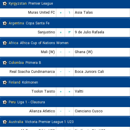
Kyrgyzstan
Premier League
Muras United FC
۰
۱
Asia Talas
Argentina
Copa Santa Fe
Sanjustino
۰
۳
9 de Julio Rafaela
Africa
Africa Cup of Nations Women
Mali (W)
-
-
Ghana (W)
Colombia
Primera B
Real Soacha Cundinamarca
-
-
Boca Juniors Cali
Finland
Kolmonen
Toolon Taisto
۰
۰
Valtti
Peru
Liga 1 - Clausura
Alianza Atletico
-
-
Cienciano Cusco
Australia
Victoria Premier League 1 U23