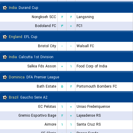
India
Durand Cup
Nongkseh SCC
۲
۲
Langsning
Bodoland FC
۳
۰
FC1
England
EFL Cup
Bristol City
-
-
Walsall FC
India
Calcutta 1st Division
Salkia Fds Asson
۰
۱
Food Corp of India
Dominica
DFA Premier League
Bath Estate
۵
۲
Portsmouth Bombers FC
Brazil
Gaucho Serie A2
EC Pelotas
۱
۰
Uniao Frederiquense
Gremio Esportivo Bage
۲
۰
Lajeadense RS
Aimore
۱
۱
Santa Cruz RS