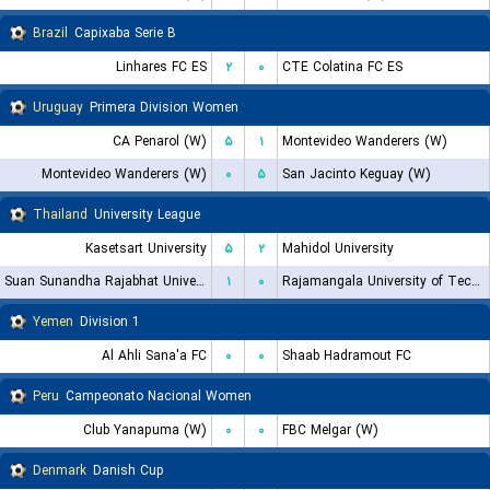
Brazil
Capixaba Serie B
Linhares FC ES
۲
۰
CTE Colatina FC ES
Uruguay
Primera Division Women
CA Penarol (W)
۵
۱
Montevideo Wanderers (W)
Montevideo Wanderers (W)
۰
۵
San Jacinto Keguay (W)
Thailand
University League
Kasetsart University
۵
۲
Mahidol University
Suan Sunandha Rajabhat University
۱
۰
Rajamangala University of Technology Rattanakosin FC
Yemen
Division 1
Al Ahli Sana'a FC
۰
۰
Shaab Hadramout FC
Peru
Campeonato Nacional Women
Club Yanapuma (W)
۰
۰
FBC Melgar (W)
Denmark
Danish Cup