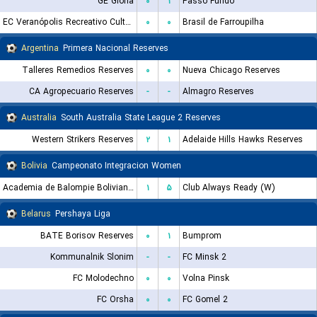
GE Gloria
۰
۱
Passo Fundo
EC Veranópolis Recreativo Cultural
۰
۰
Brasil de Farroupilha
Argentina
Primera Nacional Reserves
Talleres Remedios Reserves
۰
۰
Nueva Chicago Reserves
CA Agropecuario Reserves
-
-
Almagro Reserves
Australia
South Australia State League 2 Reserves
Western Strikers Reserves
۲
۱
Adelaide Hills Hawks Reserves
Bolivia
Campeonato Integracion Women
Academia de Balompie Boliviano (W)
۱
۵
Club Always Ready (W)
Belarus
Pershaya Liga
BATE Borisov Reserves
۰
۱
Bumprom
Kommunalnik Slonim
-
-
FC Minsk 2
FC Molodechno
۰
۰
Volna Pinsk
FC Orsha
۰
۰
FC Gomel 2