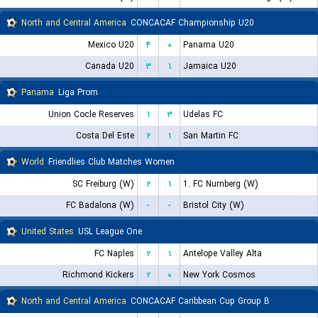
North and Central America
CONCACAF Championship U20
Mexico U20
۴
۰
Panama U20
Canada U20
۳
۱
Jamaica U20
Panama
Liga Prom
Union Cocle Reserves
۱
۳
Udelas FC
Costa Del Este
۲
۱
San Martin FC
World
Friendlies Club Matches Women
SC Freiburg (W)
۲
۱
1. FC Nurnberg (W)
FC Badalona (W)
-
-
Bristol City (W)
United States
USL League One
FC Naples
۲
۱
Antelope Valley Alta
Richmond Kickers
۲
۰
New York Cosmos
North and Central America
CONCACAF Caribbean Cup Group B