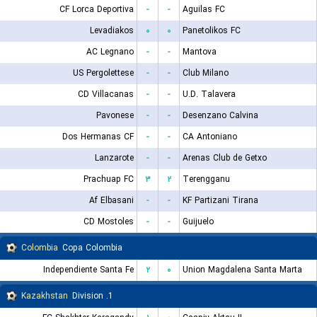
CF Lorca Deportiva
-
-
Aguilas FC
Levadiakos
۰
۰
Panetolikos FC
AC Legnano
-
-
Mantova
US Pergolettese
-
-
Club Milano
CD Villacanas
-
-
U.D. Talavera
Pavonese
-
-
Desenzano Calvina
Dos Hermanas CF
-
-
CA Antoniano
Lanzarote
-
-
Arenas Club de Getxo
Prachuap FC
۳
۲
Terengganu
Af Elbasani
-
-
KF Partizani Tirana
CD Mostoles
-
-
Guijuelo
Colombia
Copa Colombia
Independiente Santa Fe
۲
۰
Union Magdalena Santa Marta
Kazakhstan
1. Division