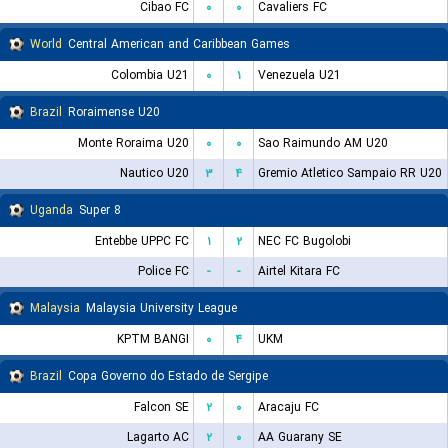
Cibao FC
۰
۰
Cavaliers FC
World
Central American and Caribbean Games
Colombia U21
۰
۱
Venezuela U21
Brazil
Roraimense U20
Monte Roraima U20
۰
۰
Sao Raimundo AM U20
Nautico U20
۳
۴
Gremio Atletico Sampaio RR U20
Uganda
Super 8
Entebbe UPPC FC
۱
۲
NEC FC Bugolobi
Police FC
-
-
Airtel Kitara FC
Malaysia
Malaysia University League
KPTM BANGI
۰
۴
UKM
Brazil
Copa Governo do Estado de Sergipe
Falcon SE
۲
۰
Aracaju FC
Lagarto AC
۲
۰
AA Guarany SE